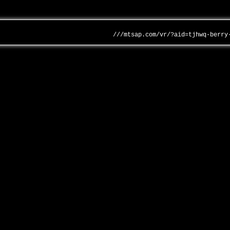
///mtsap.com/vr/?aid=tjhwq-berry