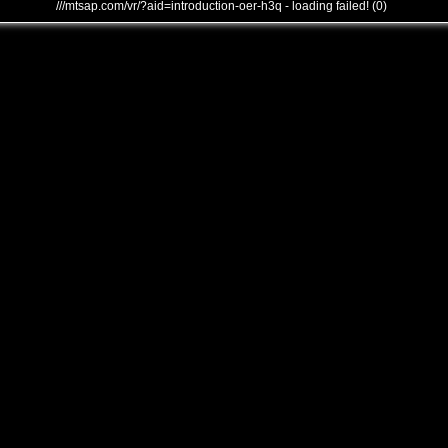
///mtsap.com/vr/?aid=introduction-oer-h3q - loading failed! (0)